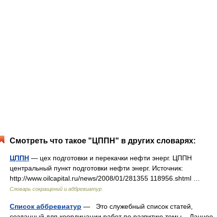
Смотреть что такое "ЦППН" в других словарях:
ЦППН
— цех подготовки и перекачки нефти энерг. ЦППН
центральный пункт подготовки нефти энерг. Источник:
http://www.oilcapital.ru/news/2008/01/281355 118956.shtml …
Словарь сокращений и аббревиатур
Список аббревиатур
— Это служебный список статей,
созданный для координации работ по развитию темы. Данное