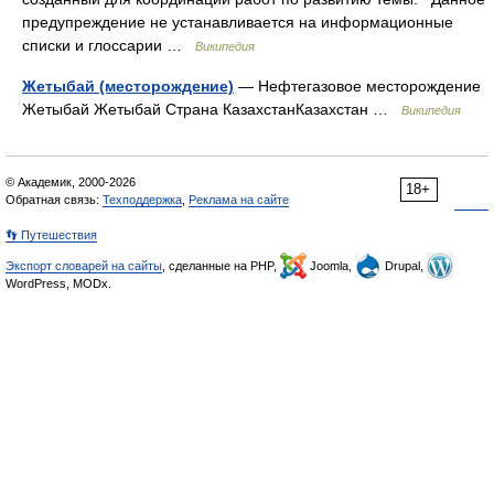
предупреждение не устанавливается на информационные
списки и глоссарии …
Википедия
Жетыбай (месторождение)
— Нефтегазовое месторождение
Жетыбай Жетыбай Страна КазахстанКазахстан …
Википедия
© Академик, 2000-2026
18+
Обратная связь:
Техподдержка
,
Реклама на сайте
👣 Путешествия
Экспорт словарей на сайты
, сделанные на PHP,
Joomla,
Drupal,
WordPress, MODx.